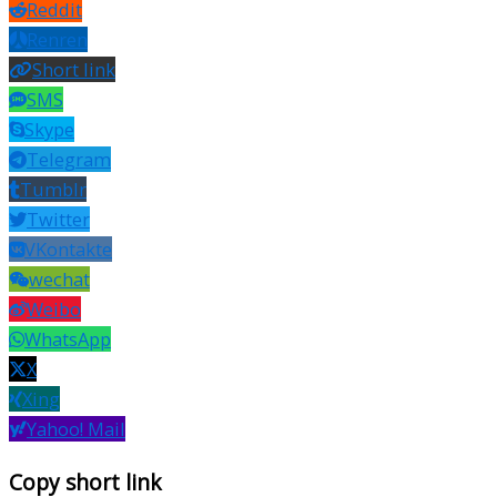
Reddit
Renren
Short link
SMS
Skype
Telegram
Tumblr
Twitter
VKontakte
wechat
Weibo
WhatsApp
X
Xing
Yahoo! Mail
Copy short link