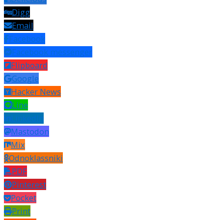
Digg
Email
Facebook
Facebook messenger
Flipboard
Google
Hacker News
Line
LinkedIn
Mastodon
Mix
Odnoklassniki
PDF
Pinterest
Pocket
Print